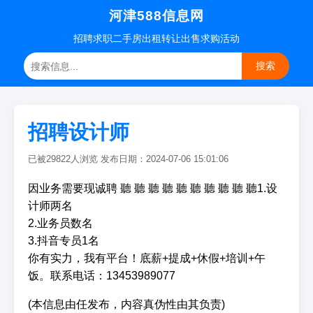
河津588信息网
招聘
求职
二手房
出租转让
出售求购
活动
搜索
招聘设计师
已被29822人浏览 发布日期：2024-07-06 15:01:06
因业务需要现诚聘 聽 聽 聽 聽 聽 聽 聽 聽 聽 聽1.设
计师两名
2.业务员数名
3.抖音专员1名
你有实力，我有平台！底薪+提成+休假+培训+午
饭。联系电话：13453989077
(本信息由任发布，内容真伪性由其负责)