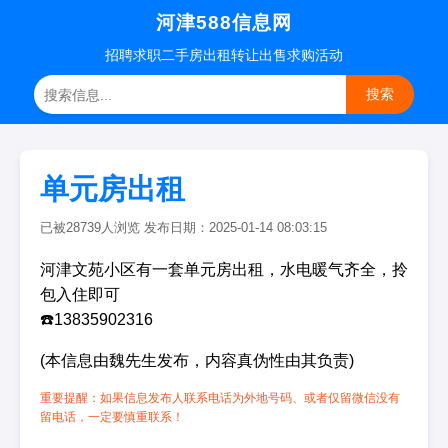
河津588信息网
招聘
求职
二手房
出租转让
出售求购
活动
搜索
单元房出租
已被28739人浏览 发布日期：2025-01-14 08:03:15
河津文苑小区有一套单元房出租，水电暖气齐全，拎
包入住即可
☎️13835902316
(本信息由魏先生发布，内容真伪性由其负责)
重要提醒：如果信息发布人联系电话为外地号码、或者仅留微信没有
留电话，一定要慎重联系！